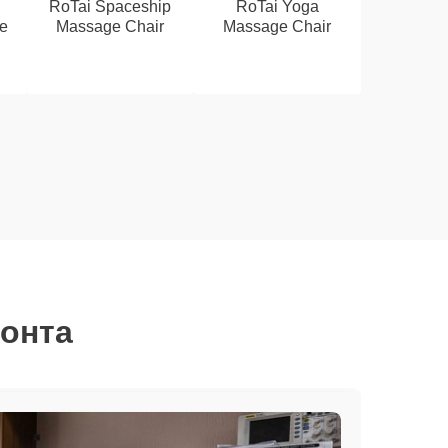
RoTai Spaceship
RoTai Yoga
e
Massage Chair
Massage Chair
монта