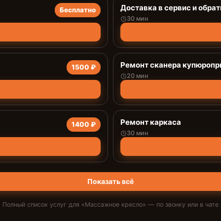
Доставка в сервис и обрат
Бесплатно
30 мин
Ремонт сканера купюроп
1500 ₽
20 мин
Ремонт каркаса
1400 ₽
30 мин
Показать всё
Полный список услуг для «
Массажное кресло
» — по звонку или в чате