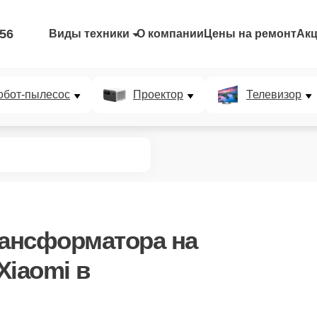
-56
Виды техники
О компании
Цены на ремонт
Ак
обот-пылесос
Проектор
Телевизор
рансформатора
на
Xiaomi в